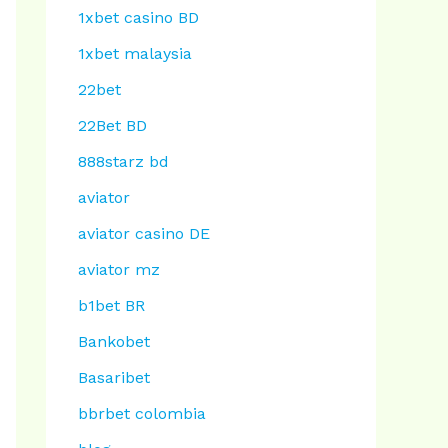
1xbet casino BD
1xbet malaysia
22bet
22Bet BD
888starz bd
aviator
aviator casino DE
aviator mz
b1bet BR
Bankobet
Basaribet
bbrbet colombia