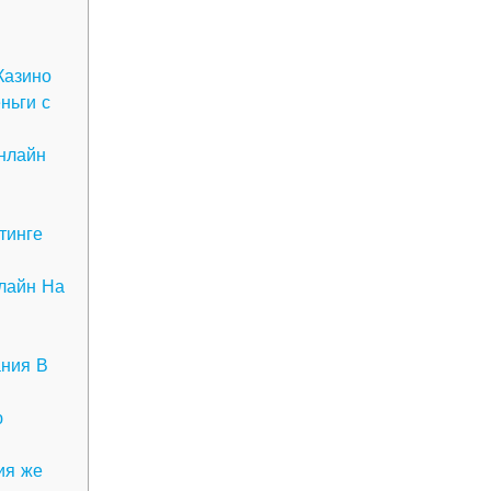
Казино
ньги с
нлайн
тинге
лайн На
ания В
ю
ия же