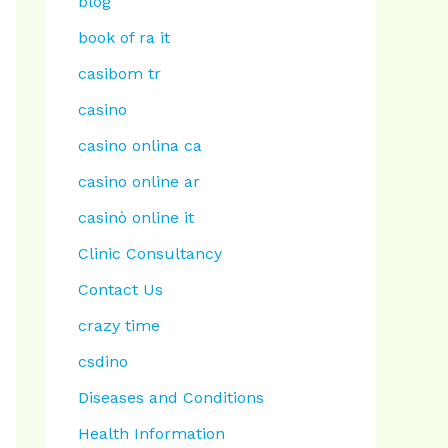
blog
book of ra it
casibom tr
casino
casino onlina ca
casino online ar
casinò online it
Clinic Consultancy
Contact Us
crazy time
csdino
Diseases and Conditions
Health Information