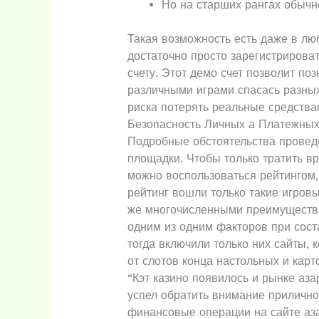
Но на старших рангах обычн
Такая возможность есть даже в л
достаточно просто зарегистрироват
счету. Этот демо счет позволит по
различными играми спасась разных
риска потерять реальные средства
Безопасность Личных а Платежных
Подробные обстоятельства провед
площадки. Чтобы только тратить в
можно воспользоваться рейтингом
рейтинг вошли только такие игро
же многочисленными преимущества
одним из одним факторов при сост
тогда включили только них сайты, 
от слотов конца настольных и карт
“Кэт казино появилось и рынке аза
успел обратить внимание прилично
финансовые операции на сайте аза