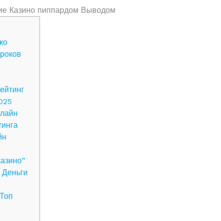
ие Казино пиппардом Выводом
ко
роков
ейтинг
025
нлайн
тинга
йн
азино”
 Деньги
 Топ