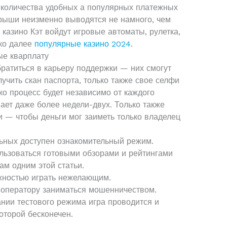
количества удобных а популярных платежных
рыши неизменно выводятся не намного, чем
 казино Кэт войдут игровые автоматы, рулетка,
ько далее
популярные казино 2024
.
ые кварплату
ратиться в карьеру поддержки — них смогут
учить скан паспорта, только также свое селфи
ко процесс будет независимо от каждого
ает даже более недели-двух. Только также
 — чтобы деньги мог заиметь только владелец
ьных доступен ознакомительный режим.
льзоваться готовыми обзорами и рейтингами
ам одним этой статьи.
жностью играть нежелающим.
 оператору заниматься мошенничеством.
ии тестового режима игра проводится и
оторой бесконечен.