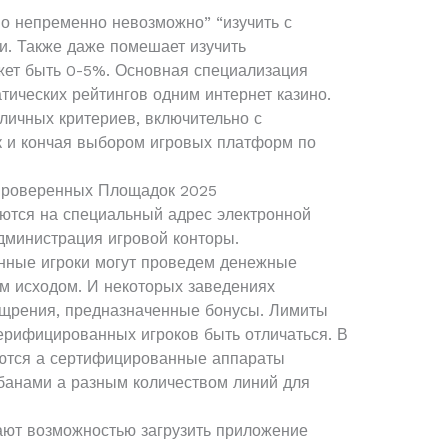
о непременно невозможно” “изучить с
. Также даже помешает изучить
жет быть 0-5%. Основная специализация
тических рейтингов одним интернет казино.
личных критериев, включительно с
к и кончая выбором игровых платформ по
Проверенных Площадок 2025
ются на специальный адрес электронной
администрация игровой конторы.
нные игроки могут проведем денежные
 исходом. И некоторых заведениях
щрения, предназначенные бонусы. Лимиты
ерифицированных игроков быть отличаться. В
ются а сертифицированные аппараты
анами а разным количеством линий для
ают возможностью загрузить приложение