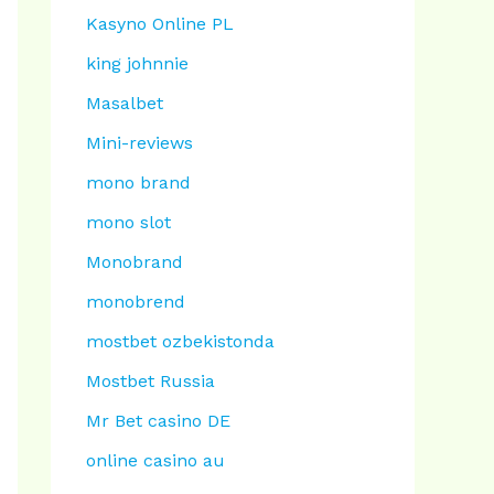
Kasyno Online PL
king johnnie
Masalbet
Mini-reviews
mono brand
mono slot
Monobrand
monobrend
mostbet ozbekistonda
Mostbet Russia
Mr Bet casino DE
online casino au