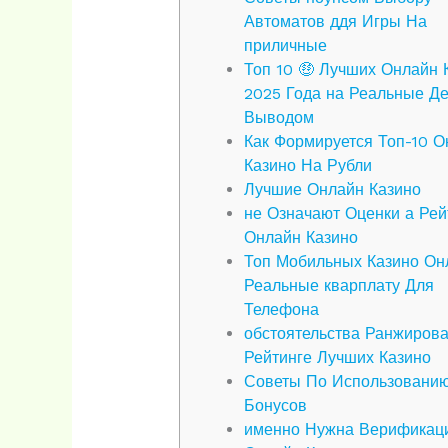
Автоматов ддя Игры На
приличные
Топ 10 🤑 Лучших Онлайн 
2025 Года на Реальные Де
Выводом
Как Формируется Топ-10 О
Казино На Рубли
Лучшие Онлайн Казино
не Означают Оценки а Рей
Онлайн Казино
Топ Мобильных Казино Он
Реальные кварплату Для
Телефона
обстоятельства Ранжиров
Рейтинге Лучших Казино
Советы По Использовани
Бонусов
именно Нужна Верификац