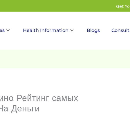
Get Y
es
Health Information
Blogs
Consult
ино Рейтинг самых
На Деньги