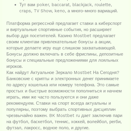
Тут вам poker, baccarat, blackjack, roulette,
craps, TV Show, keno, а много-много вариаций.
Платформа регрессной предлагает ставки а киберспорт
и виртуальные спортивные события, но расширяет
выбор ддя посетителей. Казино Mostbet предлагает
своим клиентам привлекательные бонусы а акции,
которые делаете игру еще слишком захватывающей.
Бонусы должно включать в себе фриспины, депозитные
бонусы и специальные предложениями для лояльных
игроков.
Как найдут Актуальное Зеркало Mostbet На Сегодня?
Банковские с крипты и электронных денег принимаете
по адресу кошелька или номеру телефона. Это самые
простых и быстрые возможности пополниться и начнем
играть, ими же часто пользуются и они даже
рекомендуем. Ставки на спорт всегда актуальны и
популярны, поэтому выбрать спортивных дисциплин
чрезвычайно важен. BK Mostbet ru дает заключив пари
на футбол, баскетбол, теннис, хоккей, волейбол, регби,
футзал, лакросс, водное поло, и другие.