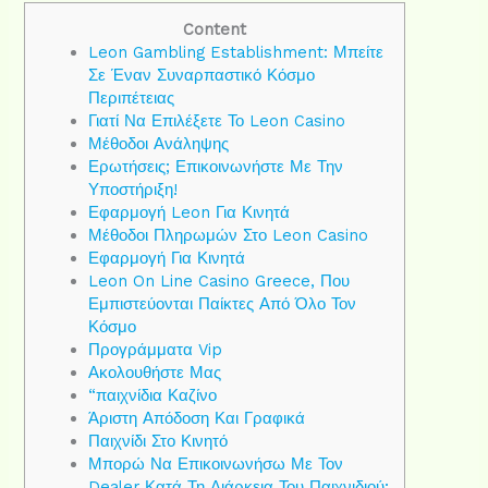
Leon
Content
Casino”
Leon Gambling Establishment: Μπείτε
Σε Έναν Συναρπαστικό Κόσμο
Περιπέτειας
Γιατί Να Επιλέξετε Το Leon Casino
Μέθοδοι Ανάληψης
Ερωτήσεις; Επικοινωνήστε Με Την
Υποστήριξη!
Εφαρμογή Leon Για Κινητά
Μέθοδοι Πληρωμών Στο Leon Casino
Εφαρμογή Για Κινητά
Leon On Line Casino Greece, Που
Εμπιστεύονται Παίκτες Από Όλο Τον
Κόσμο
Προγράμματα Vip
Ακολουθήστε Μας
“παιχνίδια Καζίνο
Άριστη Απόδοση Και Γραφικά
Παιχνίδι Στο Κινητό
Μπορώ Να Επικοινωνήσω Με Τον
Dealer Κατά Τη Διάρκεια Του Παιχνιδιού;