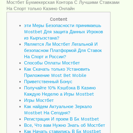
Мостбет Букмекерская Контора С Лучшими Ставками
140000
На Спорт только Казино Онлайн
Тенге!
Content
эти Меры Безопасности принимаешь
Mostbet Для защита Данных Игроков
из Кыргызстана?
Является Ли Мостбет Легальной И
безопасном Платформой Для Ставок
На Спорт и России?
Способы Оплаты Мостбет
Как Скачать только Установить
Приложение Most Bet Mobile
Приветственный Бонус
Получайте 10% Кэшбэка В Казино
Каждую Неделю а Игры Mostbet
Игры Мостбет
Как найдем Актуальное Зеркало
Mostbet На Сегодня?
Регистрация И проем В Бк Mostbet
Все, Что вам Нужно Знать об Мостбет
Как Начать ставились В Бк Mostbet