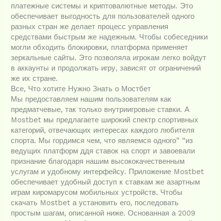
платежные системы и криптовалютные методы. Это
обеспечивает выгодность для пользователей одного
разных стран же делает процесс управления
средствами быстрым же надежным. Чтобы собеседники
могли обходить блокировки, платформа применяет
зеркальные сайты. Это позволяла игрокам легко войдут
в аккаунты и продолжать игру, зависят от ограничений
же их стране.
Все, Что хотите Нужно Знать о Мостбет
Мы предоставляем нашим пользователям как
предматчевые, так только внутриигровые ставки. А
Mostbet мы предлагаете широкий спектр спортивных
категорий, отвечающих интересах каждого любителя
спорта. Мы гордимся чем, что являемся одного” “из
ведущих платформ ддя ставок на спорт и завоевали
признание благодаря нашим высококачественным
услугам и удобному интерфейсу. Приложение Mostbet
обеспечивает удобный доступ к ставкам же азартным
играм киромарусом мобильных устройств. Чтобы
скачать Mostbet а установить его, последовать
простым шагам, описанной ниже. Основанная а 2009