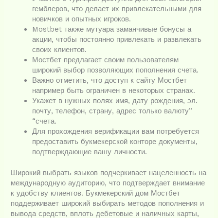
гемблеров, что делает их привлекательными для
новичков и опытных игроков.
Mostbet также мутуара заманчивые бонусы а
акции, чтобы постоянно привлекать и развлекать
своих клиентов.
Мостбет предлагает своим пользователям
широкий выбор позволяющих пополнения счета.
Важно отметить, что доступ к сайту Мостбет
например быть ограничен в некоторых странах.
Укажет в нужных полях имя, дату рождения, эл.
почту, телефон, страну, адрес только валюту”
“счета.
Для прохождения верификации вам потребуется
предоставить букмекерской конторе документы,
подтверждающие вашу личности.
Широкий выбрать языков подчеркивает нацеленность на
международную аудиторию, что подтверждает внимание
к удобству клиентов. Букмекерский дом Мостбет
поддерживает широкий выбирать методов пополнения и
вывода средств, вплоть дебетовые и наличных карты,