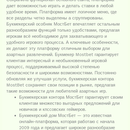
дает возможностью играть и делать ставки в любой
удобное время. Платформа имеет логичное меню, где
все разделы четко выделены а сгруппированы.
Букмекерский особняк МостБет впечатляет остальным
разнообразием функций только удобствами, предлагая
игрокам всё необходимое для захватывающего и
удобного игрового процесса. А ключевые особенности,
их делают эту платформу отличным выбором дли
азартных развлечений. Букмекер Mostbet гарантирует
клиентам интересный и необыкновенный игровой
процесс, поддерживаемый высокой степенью
безопасности и широкими возможностями. Постоянно
обновляя же улучшая услуги, букмекерская контора
MostBet сохраняет свои позиции в рынке, предлагая
такие возможности для любителей азартных игр.
Букмекерская контора МостБет гарантирует своим
клиентам множество выгодных предложений дли
новичков и кпссовских геймеров.
Букмекерский дом МостБет — это известная
онлайн-платформа, которая работаю с начала
2009 года и предлагает широкое разнообразие