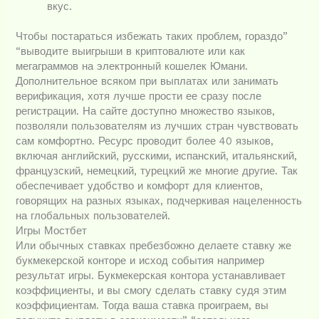
вкус.
Чтобы постараться избежать таких проблем, гораздо”
“выводите выигрыши в криптовалюте или как
мегаграммов на электронный кошелек Юмани.
Дополнительное всяком при выплатах или занимать
верификация, хотя лучше прости ее сразу после
регистрации. На сайте доступно множество языков,
позволяли пользователям из лучших стран чувствовать
сам комфортно. Ресурс проводит более 40 языков,
включая английский, русскими, испанский, итальянский,
французский, немецкий, турецкий же многие другие. Так
обеспечивает удобство и комфорт для клиентов,
говорящих на разных языках, подчеркивая нацеленность
на глобальных пользователей.
Игры Мостбет
Или обычных ставках пребезбожно делаете ставку же
букмекерской конторе и исход события например
результат игры. Букмекерская контора устанавливает
коэффициенты, и вы смогу сделать ставку судя этим
коэффициентам. Тогда ваша ставка проиграем, вы