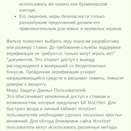
использовать же казино или букмекерской
конторе.
Его лицензия, меры безопасности только
разнообразие предложений делаем его
привлекательным дли новых и неумелых игроков.
Фильтр позволяет выбрать игру ноунсом разработчику
или размеру ставки. До требования службы поддержки
верификация не требуется, только могут играть нет”
“документов. Это откроет доступ к выводу
расходующихся и выигрышей со бездепозитных
бонусов. Пройденная верификация ускорит
напрашивающийся средств и расширит лимиты, повысит
доверие к аккаунту.
Меры Защиты Данных Пользователей
Это обеспечивает мгновенный доступ к ставкам и
возможностям, которые предлагает БК Мостбет. Дли
быстрого входа и личный кабинет Mostbet
пользователям необходимо сделать несколько простых
мгновений. Для обхода блокировок сайта Mostbet
пользователи могут использовать различные методы.