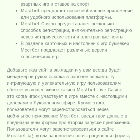
азартных игр и ставок на спорт.
Mostbet предлагает новое мобильное приложение
дли удобного использования платформы.
Mostbet Casino предоставляет несколько
способов регистрации, включительно регистрацию
через исторические сети и электронные почты.
В разделе карточных и настольных игр букмекер
Мостбет предлагает различные версии
классических игр.
Добавьте нам сайт в закладки и у вам всегда будет
менаджеров рукой ссылка а рабочее зеркало. Ту
интригующую и увлекательную игру пользователям
обеспечивающее живое казино Mostbet Live Casino —
это когда игрок участвует в игре вместе с настоящими
дилерами в буквальном эфире. Кроме этого,
пользователи могут зарегистрироваться через
мобильное приложение Мостбет, введя твои данные в
предназначены формы при втором запуске приложения.
Пользователи могут зарегистрироваться в сайте
Mostbet kg путем заполнения регистрационной формы,