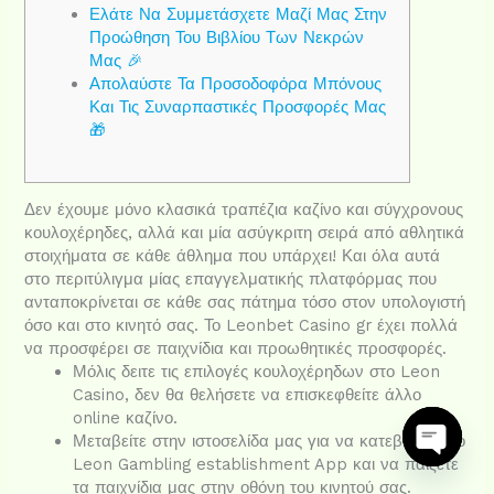
Ελάτε Να Συμμετάσχετε Μαζί Μας Στην
Προώθηση Του Βιβλίου Των Νεκρών
Μας 🎉
Απολαύστε Τα Προσοδοφόρα Μπόνους
Και Τις Συναρπαστικές Προσφορές Μας
🎁
Δεν έχουμε μόνο κλασικά τραπέζια καζίνο και σύγχρονους
κουλοχέρηδες, αλλά και μία ασύγκριτη σειρά από αθλητικά
στοιχήματα σε κάθε άθλημα που υπάρχει! Και όλα αυτά
στο περιτύλιγμα μίας επαγγελματικής πλατφόρμας που
ανταποκρίνεται σε κάθε σας πάτημα τόσο στον υπολογιστή
όσο και στο κινητό σας. Το Leonbet Casino gr έχει πολλά
να προσφέρει σε παιχνίδια και προωθητικές προσφορές.
Μόλις δειτε τις επιλογές κουλοχέρηδων στο Leon
Casino, δεν θα θελήσετε να επισκεφθείτε άλλο
online καζίνο.
Μεταβείτε στην ιστοσελίδα μας για να κατεβάσετε το
Leon Gambling establishment App και να παίζετε
Open ch
τα παιχνίδια μας στην οθόνη του κινητού σας.