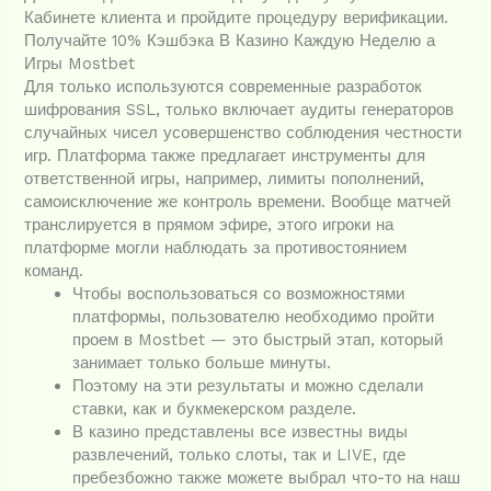
Кабинете клиента и пройдите процедуру верификации.
Получайте 10% Кэшбэка В Казино Каждую Неделю а
Игры Mostbet
Для только используются современные разработок
шифрования SSL, только включает аудиты генераторов
случайных чисел усовершенство соблюдения честности
игр. Платформа также предлагает инструменты для
ответственной игры, например, лимиты пополнений,
самоисключение же контроль времени. Вообще матчей
транслируется в прямом эфире, этого игроки на
платформе могли наблюдать за противостоянием
команд.
Чтобы воспользоваться со возможностями
платформы, пользователю необходимо пройти
проем в Mostbet — это быстрый этап, который
занимает только больше минуты.
Поэтому на эти результаты и можно сделали
ставки, как и букмекерском разделе.
В казино представлены все известны виды
развлечений, только слоты, так и LIVE, где
пребезбожно также можете выбрал что-то на наш