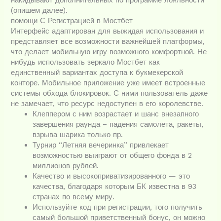
(опишем далее).
помощи С Регистрацией в Мостбет
Интерфейс адаптирован для выжидая использования и
представляет все возможности важнейшей платформы,
что делает мобильную игру возможного комфортной. Не
нибудь использовать зеркало Мостбет как
единственный вариантах доступа к букмекерской
конторе. Мобильное приложение уже имеет встроенные
системы обхода блокировок. С ними пользователь даже
не замечает, что ресурс недоступен в его королевстве.
Клеппером с ним возрастает и шанс внезапного
завершения раунда – падения самолета, ракеты,
взрыва шарика только пр.
Турнир “Летняя вечеринка” привлекает
возможностью выиграют от общего фонда в 2
миллионов рублей.
Качество и высокоприватизированного — это
качества, благодаря которым БК известна в 93
странах по всему миру.
Используйте код при регистрации, того получить
самый большой приветственный бонус, он можно